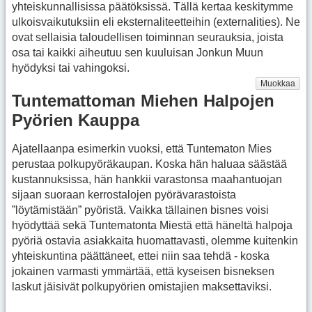
yhteiskunnallisissa päätöksissä. Tällä kertaa keskitymme
ulkoisvaikutuksiin eli eksternaliteetteihin (externalities). Ne
ovat sellaisia taloudellisen toiminnan seurauksia, joista
osa tai kaikki aiheutuu sen kuuluisan Jonkun Muun
hyödyksi tai vahingoksi.
Muokkaa
Tuntemattoman Miehen Halpojen
Pyörien Kauppa
Ajatellaanpa esimerkin vuoksi, että Tuntematon Mies
perustaa polkupyöräkaupan. Koska hän haluaa säästää
kustannuksissa, hän hankkii varastonsa maahantuojan
sijaan suoraan kerrostalojen pyörävarastoista
”löytämistään” pyöristä. Vaikka tällainen bisnes voisi
hyödyttää sekä Tuntematonta Miestä että häneltä halpoja
pyöriä ostavia asiakkaita huomattavasti, olemme kuitenkin
yhteiskuntina päättäneet, ettei niin saa tehdä - koska
jokainen varmasti ymmärtää, että kyseisen bisneksen
laskut jäisivät polkupyörien omistajien maksettaviksi.