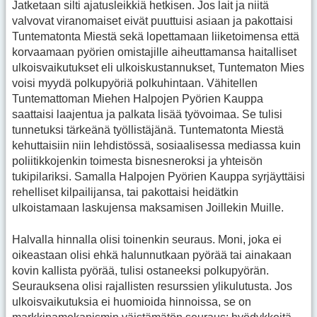
Jatketaan silti ajatusleikkiä hetkisen. Jos lait ja niitä
valvovat viranomaiset eivät puuttuisi asiaan ja pakottaisi
Tuntematonta Miestä sekä lopettamaan liiketoimensa että
korvaamaan pyörien omistajille aiheuttamansa haitalliset
ulkoisvaikutukset eli ulkoiskustannukset, Tuntematon Mies
voisi myydä polkupyöriä polkuhintaan. Vähitellen
Tuntemattoman Miehen Halpojen Pyörien Kauppa
saattaisi laajentua ja palkata lisää työvoimaa. Se tulisi
tunnetuksi tärkeänä työllistäjänä. Tuntematonta Miestä
kehuttaisiin niin lehdistössä, sosiaalisessa mediassa kuin
poliitikkojenkin toimesta bisnesneroksi ja yhteisön
tukipilariksi. Samalla Halpojen Pyörien Kauppa syrjäyttäisi
rehelliset kilpailijansa, tai pakottaisi heidätkin
ulkoistamaan laskujensa maksamisen Joillekin Muille.
Halvalla hinnalla olisi toinenkin seuraus. Moni, joka ei
oikeastaan olisi ehkä halunnutkaan pyörää tai ainakaan
kovin kallista pyörää, tulisi ostaneeksi polkupyörän.
Seurauksena olisi rajallisten resurssien ylikulutusta. Jos
ulkoisvaikutuksia ei huomioida hinnoissa, se on