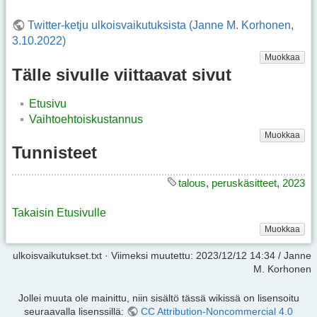
Twitter-ketju ulkoisvaikutuksista (Janne M. Korhonen,
3.10.2022)
Muokkaa
Tälle sivulle viittaavat sivut
Etusivu
Vaihtoehtoiskustannus
Muokkaa
Tunnisteet
talous
,
peruskäsitteet
,
2023
Takaisin Etusivulle
Muokkaa
ulkoisvaikutukset.txt
· Viimeksi muutettu:
2023/12/12 14:34
/
Janne
M. Korhonen
Jollei muuta ole mainittu, niin sisältö tässä wikissä on lisensoitu
seuraavalla lisenssillä:
CC Attribution-Noncommercial 4.0