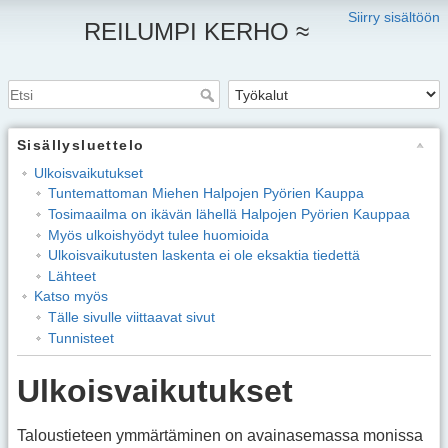
Siirry sisältöön
REILUMPI KERHO ≈
Sisällysluettelo
Ulkoisvaikutukset
Tuntemattoman Miehen Halpojen Pyörien Kauppa
Tosimaailma on ikävän lähellä Halpojen Pyörien Kauppaa
Myös ulkoishyödyt tulee huomioida
Ulkoisvaikutusten laskenta ei ole eksaktia tiedettä
Lähteet
Katso myös
Tälle sivulle viittaavat sivut
Tunnisteet
Ulkoisvaikutukset
Taloustieteen ymmärtäminen on avainasemassa monissa