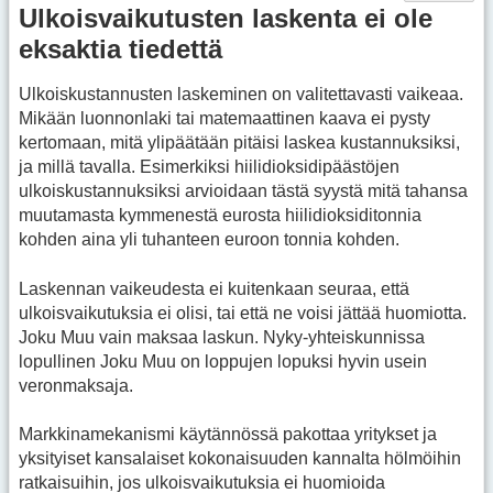
Ulkoisvaikutusten laskenta ei ole
eksaktia tiedettä
Ulkoiskustannusten laskeminen on valitettavasti vaikeaa.
Mikään luonnonlaki tai matemaattinen kaava ei pysty
kertomaan, mitä ylipäätään pitäisi laskea kustannuksiksi,
ja millä tavalla. Esimerkiksi hiilidioksidipäästöjen
ulkoiskustannuksiksi arvioidaan tästä syystä mitä tahansa
muutamasta kymmenestä eurosta hiilidioksiditonnia
kohden aina yli tuhanteen euroon tonnia kohden.
Laskennan vaikeudesta ei kuitenkaan seuraa, että
ulkoisvaikutuksia ei olisi, tai että ne voisi jättää huomiotta.
Joku Muu vain maksaa laskun. Nyky-yhteiskunnissa
lopullinen Joku Muu on loppujen lopuksi hyvin usein
veronmaksaja.
Markkinamekanismi käytännössä pakottaa yritykset ja
yksityiset kansalaiset kokonaisuuden kannalta hölmöihin
ratkaisuihin, jos ulkoisvaikutuksia ei huomioida