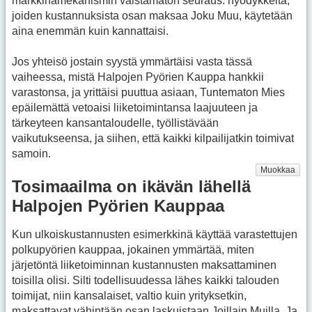
markkinamekanismin väistämätön seuraus: hyödykkeitä,
joiden kustannuksista osan maksaa Joku Muu, käytetään
aina enemmän kuin kannattaisi.
Jos yhteisö jostain syystä ymmärtäisi vasta tässä
vaiheessa, mistä Halpojen Pyörien Kauppa hankkii
varastonsa, ja yrittäisi puuttua asiaan, Tuntematon Mies
epäilemättä vetoaisi liiketoimintansa laajuuteen ja
tärkeyteen kansantaloudelle, työllistävään
vaikutukseensa, ja siihen, että kaikki kilpailijatkin toimivat
samoin.
Muokkaa
Tosimaailma on ikävän lähellä
Halpojen Pyörien Kauppaa
Kun ulkoiskustannusten esimerkkinä käyttää varastettujen
polkupyörien kauppaa, jokainen ymmärtää, miten
järjetöntä liiketoiminnan kustannusten maksattaminen
toisilla olisi. Silti todellisuudessa lähes kaikki talouden
toimijat, niin kansalaiset, valtio kuin yrityksetkin,
maksattavat vähintään osan laskuistaan Joillain Muilla. Ja