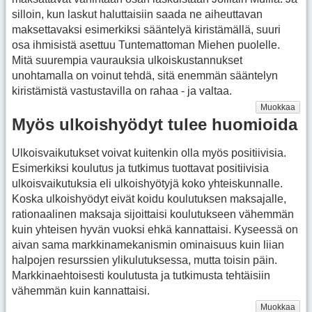
silloin, kun laskut haluttaisiin saada ne aiheuttavan
maksettavaksi esimerkiksi sääntelyä kiristämällä, suuri
osa ihmisistä asettuu Tuntemattoman Miehen puolelle.
Mitä suurempia vaurauksia ulkoiskustannukset
unohtamalla on voinut tehdä, sitä enemmän sääntelyn
kiristämistä vastustavilla on rahaa - ja valtaa.
Muokkaa
Myös ulkoishyödyt tulee huomioida
Ulkoisvaikutukset voivat kuitenkin olla myös positiivisia.
Esimerkiksi koulutus ja tutkimus tuottavat positiivisia
ulkoisvaikutuksia eli ulkoishyötyjä koko yhteiskunnalle.
Koska ulkoishyödyt eivät koidu koulutuksen maksajalle,
rationaalinen maksaja sijoittaisi koulutukseen vähemmän
kuin yhteisen hyvän vuoksi ehkä kannattaisi. Kyseessä on
aivan sama markkinamekanismin ominaisuus kuin liian
halpojen resurssien ylikulutuksessa, mutta toisin päin.
Markkinaehtoisesti koulutusta ja tutkimusta tehtäisiin
vähemmän kuin kannattaisi.
Muokkaa