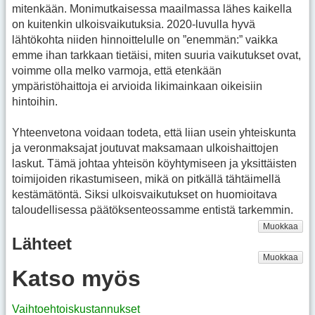
mitenkään. Monimutkaisessa maailmassa lähes kaikella
on kuitenkin ulkoisvaikutuksia. 2020-luvulla hyvä
lähtökohta niiden hinnoittelulle on ”enemmän:” vaikka
emme ihan tarkkaan tietäisi, miten suuria vaikutukset ovat,
voimme olla melko varmoja, että etenkään
ympäristöhaittoja ei arvioida likimainkaan oikeisiin
hintoihin.
Yhteenvetona voidaan todeta, että liian usein yhteiskunta
ja veronmaksajat joutuvat maksamaan ulkoishaittojen
laskut. Tämä johtaa yhteisön köyhtymiseen ja yksittäisten
toimijoiden rikastumiseen, mikä on pitkällä tähtäimellä
kestämätöntä. Siksi ulkoisvaikutukset on huomioitava
taloudellisessa päätöksenteossamme entistä tarkemmin.
Muokkaa
Lähteet
Muokkaa
Katso myös
Vaihtoehtoiskustannukset