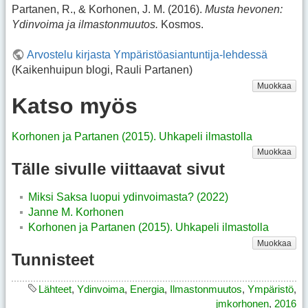
Partanen, R., & Korhonen, J. M. (2016).
Musta hevonen:
Ydinvoima ja ilmastonmuutos.
Kosmos.
Arvostelu kirjasta Ympäristöasiantuntija-lehdessä
(Kaikenhuipun blogi, Rauli Partanen)
Muokkaa
Katso myös
Korhonen ja Partanen (2015). Uhkapeli ilmastolla
Muokkaa
Tälle sivulle viittaavat sivut
Miksi Saksa luopui ydinvoimasta? (2022)
Janne M. Korhonen
Korhonen ja Partanen (2015). Uhkapeli ilmastolla
Muokkaa
Tunnisteet
Lähteet
,
Ydinvoima
,
Energia
,
Ilmastonmuutos
,
Ympäristö
,
jmkorhonen
,
2016