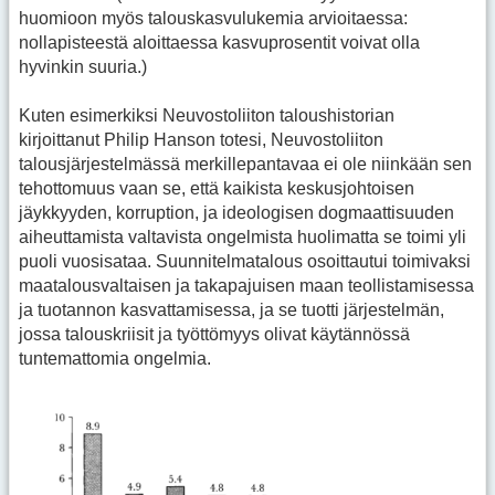
huomioon myös talouskasvulukemia arvioitaessa:
nollapisteestä aloittaessa kasvuprosentit voivat olla
hyvinkin suuria.)
Kuten esimerkiksi Neuvostoliiton taloushistorian
kirjoittanut Philip Hanson totesi, Neuvostoliiton
talousjärjestelmässä merkillepantavaa ei ole niinkään sen
tehottomuus vaan se, että kaikista keskusjohtoisen
jäykkyyden, korruption, ja ideologisen dogmaattisuuden
aiheuttamista valtavista ongelmista huolimatta se toimi yli
puoli vuosisataa. Suunnitelmatalous osoittautui toimivaksi
maatalousvaltaisen ja takapajuisen maan teollistamisessa
ja tuotannon kasvattamisessa, ja se tuotti järjestelmän,
jossa talouskriisit ja työttömyys olivat käytännössä
tuntemattomia ongelmia.