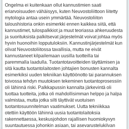
Ongelma ei kuitenkaan ollut kannustimien saati
eriarvoisuuden vähäisyys, kuten Neuvostoliittoon liitetty
mytologia antaa usein ymmärtää. Neuvostoliiton
taloushistoria onkin esimerkki ennen kaikkea siitä, että
kannustimet, tulospalkkiot ja muut teoriassa ahkeruudesta
ja suorituksista palkitsevat järjestelmät voivat johtaa myös
hyvin huonoihin lopputuloksiin. Kannustinjärjestelmät kun
olivat Neuvostoliitossa tavallisia, mutta ne eivät
kannustaneet kilpailemaan uusilla tuotteilla tai
paremmalla laadulla. Tuotantotavoitteiden täyttämisen ja
sitä kautta tuotantolaitosten johtajien bonusten kannalta
esimerkiksi uuden tekniikan käyttöönotto tai parannuksen
toivossa tehdyn muutoksen tekeminen tuotantoprosessiin
oli lähinnä riski. Palkkapussin kannalta järkevintä oli
tuottaa tuotteita, jotka oli mahdollisimman helppo ja halpa
valmistaa, mutta jotka silti täyttivät vuotuisen
tuotantosuunnitelman vaatimukset. Uutta tekniikkaa
otettiin käyttöön lähinnä uusia tuotantolaitoksia
rakennettaessa, keskusjohdon rajallisen huomiokyvyn
suuntautuessa johonkin asiaan, tai asevarustelukilvan