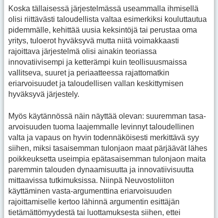
Koska tällaisessä järjestelmässä useammalla ihmisellä
olisi riittävästi taloudellista valtaa esimerkiksi kouluttautua
pidemmälle, kehittää uusia keksintöjä tai perustaa oma
yritys, tuloerot hyväksyvä mutta niitä voimakkaasti
rajoittava järjestelmä olisi ainakin teoriassa
innovatiivisempi ja ketterämpi kuin teollisuusmaissa
vallitseva, suuret ja periaatteessa rajattomatkin
eriarvoisuudet ja taloudellisen vallan keskittymisen
hyväksyvä järjestely.
Myös käytännössä näin näyttää olevan: suuremman tasa-
arvoisuuden tuoma laajemmalle levinnyt taloudellinen
valta ja vapaus on hyvin todennäköisesti merkittävä syy
siihen, miksi tasaisemman tulonjaon maat pärjäävät lähes
poikkeuksetta useimpia epätasaisemman tulonjaon maita
paremmin talouden dynaamisuutta ja innovatiivisuutta
mittaavissa tutkimuksissa. Niinpä Neuvostoliiton
käyttäminen vasta-argumenttina eriarvoisuuden
rajoittamiselle kertoo lähinnä argumentin esittäjän
tietämättömyydestä tai luottamuksesta siihen, ettei