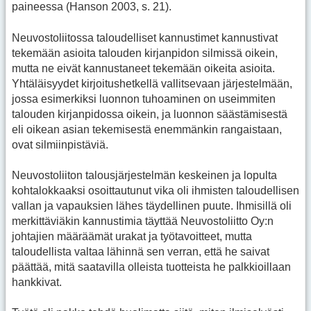
paineessa (Hanson 2003, s. 21).
Neuvostoliitossa taloudelliset kannustimet kannustivat
tekemään asioita talouden kirjanpidon silmissä oikein,
mutta ne eivät kannustaneet tekemään oikeita asioita.
Yhtäläisyydet kirjoitushetkellä vallitsevaan järjestelmään,
jossa esimerkiksi luonnon tuhoaminen on useimmiten
talouden kirjanpidossa oikein, ja luonnon säästämisestä
eli oikean asian tekemisestä enemmänkin rangaistaan,
ovat silmiinpistäviä.
Neuvostoliiton talousjärjestelmän keskeinen ja lopulta
kohtalokkaaksi osoittautunut vika oli ihmisten taloudellisen
vallan ja vapauksien lähes täydellinen puute. Ihmisillä oli
merkittäviäkin kannustimia täyttää Neuvostoliitto Oy:n
johtajien määräämät urakat ja työtavoitteet, mutta
taloudellista valtaa lähinnä sen verran, että he saivat
päättää, mitä saatavilla olleista tuotteista he palkkioillaan
hankkivat.