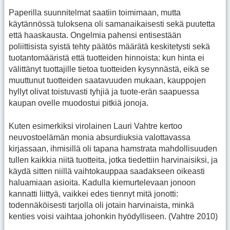
Paperilla suunnitelmat saatiin toimimaan, mutta
käytännössä tuloksena oli samanaikaisesti sekä puutetta
että haaskausta. Ongelmia pahensi entisestään
poliittisista syistä tehty päätös määrätä keskitetysti sekä
tuotantomääristä että tuotteiden hinnoista: kun hinta ei
välittänyt tuottajille tietoa tuotteiden kysynnästä, eikä se
muuttunut tuotteiden saatavuuden mukaan, kauppojen
hyllyt olivat toistuvasti tyhjiä ja tuote-erän saapuessa
kaupan ovelle muodostui pitkiä jonoja.
Kuten esimerkiksi virolainen Lauri Vahtre kertoo
neuvostoelämän monia absurdiuksia valottavassa
kirjassaan, ihmisillä oli tapana hamstrata mahdollisuuden
tullen kaikkia niitä tuotteita, jotka tiedettiin harvinaisiksi, ja
käydä sitten niillä vaihtokauppaa saadakseen oikeasti
haluamiaan asioita. Kadulla kiemurtelevaan jonoon
kannatti liittyä, vaikkei edes tiennyt mitä jonotti:
todennäköisesti tarjolla oli jotain harvinaista, minkä
kenties voisi vaihtaa johonkin hyödylliseen. (Vahtre 2010)