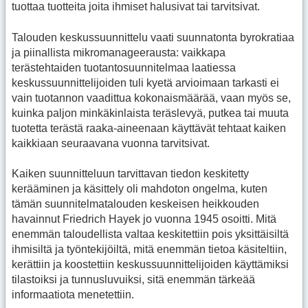
tuottaa tuotteita joita ihmiset halusivat tai tarvitsivat.
Talouden keskussuunnittelu vaati suunnatonta byrokratiaa
ja piinallista mikromanageerausta: vaikkapa
terästehtaiden tuotantosuunnitelmaa laatiessa
keskussuunnittelijoiden tuli kyetä arvioimaan tarkasti ei
vain tuotannon vaadittua kokonaismäärää, vaan myös se,
kuinka paljon minkäkinlaista teräslevyä, putkea tai muuta
tuotetta terästä raaka-aineenaan käyttävät tehtaat kaiken
kaikkiaan seuraavana vuonna tarvitsivat.
Kaiken suunnitteluun tarvittavan tiedon keskitetty
kerääminen ja käsittely oli mahdoton ongelma, kuten
tämän suunnitelmatalouden keskeisen heikkouden
havainnut Friedrich Hayek jo vuonna 1945 osoitti. Mitä
enemmän taloudellista valtaa keskitettiin pois yksittäisiltä
ihmisiltä ja työntekijöiltä, mitä enemmän tietoa käsiteltiin,
kerättiin ja koostettiin keskussuunnittelijoiden käyttämiksi
tilastoiksi ja tunnusluvuiksi, sitä enemmän tärkeää
informaatiota menetettiin.