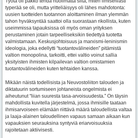
Työtä oli pakko tehdä huolimatta siitä, miten ilmiselvästi
typerää se oli, mutta yritteliäisyys oli lähes mahdotonta:
uusien tuotteiden tuotannon aloittaminen ilman ylemmän
tahon hyväksyntää saattoi olla suorastaan rikollista, kuten
useimmissa tapauksissa oli myös oman yrityksen
perustaminen jotain tarpeelliseksikin tiedettyä tuotetta
valmistamaan. Keskusjohtoisuus ja marxismi-leninismin
ideologia, joka edellytti “tuotantovälineiden” pitämistä
valtion monopolina, tarkoitti, ettei valtio voinut sallia
yksityisten ihmisten kilpailevan valtion omistamien
tuotantovälineiden kuten tehtaiden kanssa.
Mikään näistä todellisista ja Neuvostoliiton talouden ja
diktatuurin sortumiseen johtaneista ongelmista ei
aiheutunut “liian suuresta tasa-arvoisuudesta.” On täysin
mahdollista kuvitella järjestelmä, jossa ihmisille taataan
ihmisarvoiseen elämään riittävä määrä taloudellista valtaa
ja laaja-alainen taloudellinen vapaus samaan aikaan kun
vapauksien seurauksina syntyviä eriarvoisuuksia
rajoitetaan aktiivisesti.