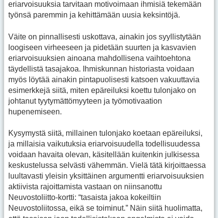
eriarvoisuuksia tarvitaan motivoimaan ihmisiä tekemään
työnsä paremmin ja kehittämään uusia keksintöjä.
Väite on pinnallisesti uskottava, ainakin jos syyllistytään
loogiseen virheeseen ja pidetään suurten ja kasvavien
eriarvoisuuksien ainoana mahdollisena vaihtoehtona
täydellistä tasajakoa. Ihmiskunnan historiasta voidaan
myös löytää ainakin pintapuolisesti katsoen vakuuttavia
esimerkkejä siitä, miten epäreiluksi koettu tulonjako on
johtanut tyytymättömyyteen ja työmotivaation
hupenemiseen.
Kysymystä siitä, millainen tulonjako koetaan epäreiluksi,
ja millaisia vaikutuksia eriarvoisuudella todellisuudessa
voidaan havaita olevan, käsitellään kuitenkin julkisessa
keskustelussa selvästi vähemmän. Vielä tätä kirjoittaessa
luultavasti yleisin yksittäinen argumentti eriarvoisuuksien
aktiivista rajoittamista vastaan on niinsanottu
Neuvostoliitto-kortti: “tasaista jakoa kokeiltiin
Neuvostoliitossa, eikä se toiminut.” Näin siitä huolimatta,