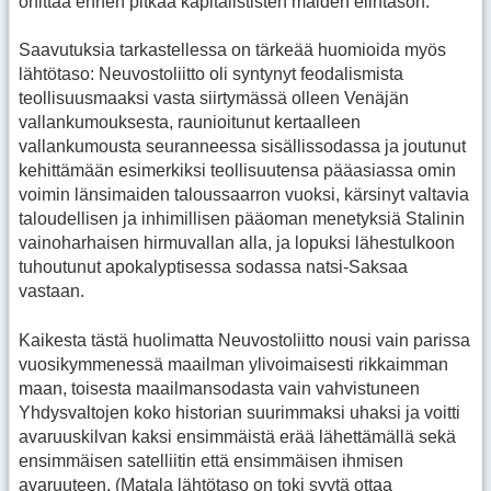
ohittaa ennen pitkää kapitalististen maiden elintason.
Saavutuksia tarkastellessa on tärkeää huomioida myös
lähtötaso: Neuvostoliitto oli syntynyt feodalismista
teollisuusmaaksi vasta siirtymässä olleen Venäjän
vallankumouksesta, raunioitunut kertaalleen
vallankumousta seuranneessa sisällissodassa ja joutunut
kehittämään esimerkiksi teollisuutensa pääasiassa omin
voimin länsimaiden taloussaarron vuoksi, kärsinyt valtavia
taloudellisen ja inhimillisen pääoman menetyksiä Stalinin
vainoharhaisen hirmuvallan alla, ja lopuksi lähestulkoon
tuhoutunut apokalyptisessa sodassa natsi-Saksaa
vastaan.
Kaikesta tästä huolimatta Neuvostoliitto nousi vain parissa
vuosikymmenessä maailman ylivoimaisesti rikkaimman
maan, toisesta maailmansodasta vain vahvistuneen
Yhdysvaltojen koko historian suurimmaksi uhaksi ja voitti
avaruuskilvan kaksi ensimmäistä erää lähettämällä sekä
ensimmäisen satelliitin että ensimmäisen ihmisen
avaruuteen. (Matala lähtötaso on toki syytä ottaa