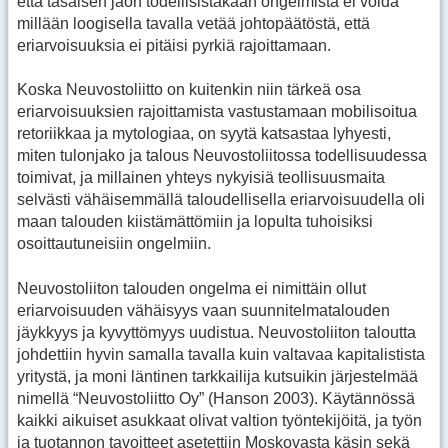
että tasaisen jaon todellisistakaan ongelmista ei voida
millään loogisella tavalla vetää johtopäätöstä, että
eriarvoisuuksia ei pitäisi pyrkiä rajoittamaan.
Koska Neuvostoliitto on kuitenkin niin tärkeä osa
eriarvoisuuksien rajoittamista vastustamaan mobilisoitua
retoriikkaa ja mytologiaa, on syytä katsastaa lyhyesti,
miten tulonjako ja talous Neuvostoliitossa todellisuudessa
toimivat, ja millainen yhteys nykyisiä teollisuusmaita
selvästi vähäisemmällä taloudellisella eriarvoisuudella oli
maan talouden kiistämättömiin ja lopulta tuhoisiksi
osoittautuneisiin ongelmiin.
Neuvostoliiton talouden ongelma ei nimittäin ollut
eriarvoisuuden vähäisyys vaan suunnitelmatalouden
jäykkyys ja kyvyttömyys uudistua. Neuvostoliiton taloutta
johdettiin hyvin samalla tavalla kuin valtavaa kapitalistista
yritystä, ja moni läntinen tarkkailija kutsuikin järjestelmää
nimellä “Neuvostoliitto Oy” (Hanson 2003). Käytännössä
kaikki aikuiset asukkaat olivat valtion työntekijöitä, ja työn
ja tuotannon tavoitteet asetettiin Moskovasta käsin sekä