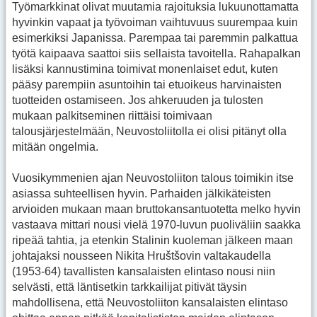
Työmarkkinat olivat muutamia rajoituksia lukuunottamatta
hyvinkin vapaat ja työvoiman vaihtuvuus suurempaa kuin
esimerkiksi Japanissa. Parempaa tai paremmin palkattua
työtä kaipaava saattoi siis sellaista tavoitella. Rahapalkan
lisäksi kannustimina toimivat monenlaiset edut, kuten
pääsy parempiin asuntoihin tai etuoikeus harvinaisten
tuotteiden ostamiseen. Jos ahkeruuden ja tulosten
mukaan palkitseminen riittäisi toimivaan
talousjärjestelmään, Neuvostoliitolla ei olisi pitänyt olla
mitään ongelmia.
Vuosikymmenien ajan Neuvostoliiton talous toimikin itse
asiassa suhteellisen hyvin. Parhaiden jälkikäteisten
arvioiden mukaan maan bruttokansantuotetta melko hyvin
vastaava mittari nousi vielä 1970-luvun puoliväliin saakka
ripeää tahtia, ja etenkin Stalinin kuoleman jälkeen maan
johtajaksi nousseen Nikita Hruštšovin valtakaudella
(1953-64) tavallisten kansalaisten elintaso nousi niin
selvästi, että läntisetkin tarkkailijat pitivät täysin
mahdollisena, että Neuvostoliiton kansalaisten elintaso