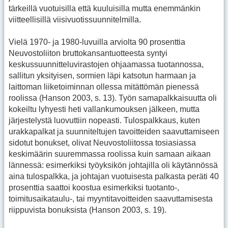
tärkeillä vuotuisilla että kuuluisilla mutta enemmänkin
viitteellisillä viisivuotissuunnitelmilla.
Vielä 1970- ja 1980-luvuilla arviolta 90 prosenttia
Neuvostoliiton bruttokansantuotteesta syntyi
keskussuunnitteluvirastojen ohjaamassa tuotannossa,
sallitun yksityisen, sormien läpi katsotun harmaan ja
laittoman liiketoiminnan ollessa mitättömän pienessä
roolissa (Hanson 2003, s. 13). Työn samapalkkaisuutta oli
kokeiltu lyhyesti heti vallankumouksen jälkeen, mutta
järjestelystä luovuttiin nopeasti. Tulospalkkaus, kuten
urakkapalkat ja suunniteltujen tavoitteiden saavuttamiseen
sidotut bonukset, olivat Neuvostoliitossa tosiasiassa
keskimäärin suuremmassa roolissa kuin samaan aikaan
lännessä: esimerkiksi työyksikön johtajilla oli käytännössä
aina tulospalkka, ja johtajan vuotuisesta palkasta peräti 40
prosenttia saattoi koostua esimerkiksi tuotanto-,
toimitusaikataulu-, tai myyntitavoitteiden saavuttamisesta
riippuvista bonuksista (Hanson 2003, s. 19).